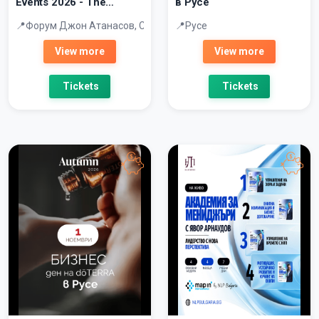
Events 2026 - The
в Русе
Connection
Форум Джон Атанасов, София Тех Парк
Русе
View more
View more
Tickets
Tickets