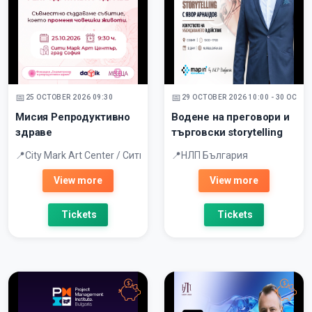
25 OCTOBER 2026 09:30
29 OCTOBER 2026 10:00 - 30 OCTOB
Мисия Репродуктивно
Водене на преговори и
здраве
търговски storytelling
City Mark Art Center / Сити Марк Арт Център
НЛП България
View more
View more
Tickets
Tickets