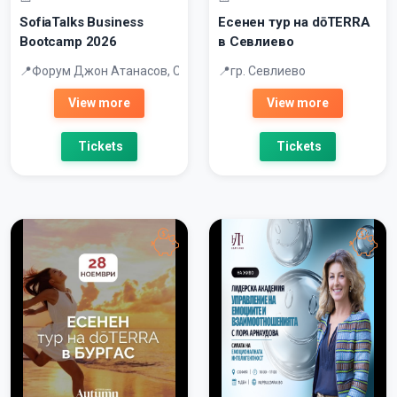
SofiaTalks Business
Есенен тур на dōTERRA
Bootcamp 2026
в Севлиево
Форум Джон Атанасов, София Тех Парк
гр. Севлиево
View more
View more
Tickets
Tickets