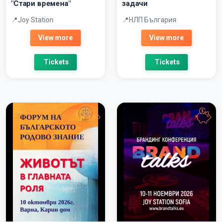
"Стари времена"
задачи
Joy Station
НЛП България
View more
View more
Tickets
Tickets